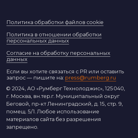
помещ. 5/1. Любое использование
материалов сайта без разрешения
запрещено.
«ООО «Румберг Кэпитал» (ОГРН 1 227 700 346
610), компания включена в реестр
аккредитованных управляющих компаний
специализированных обществ 05.09.2022
согласно
www.cbr.ru/registries/infrastr/
.
«АО «Румберг Технолоджис» (ОГРН 1 237 700
069 420), участник Московского
инновационного кластера согласно
i.moscow/mappartner?roistat_visit=277 285
.
Представленная на сайте информация
приводится исключительно в
информационных целях и не может
рассматриваться в качестве оферты,
предложения или приглашения
приобрести, или продать какие-либо
ценные бумаги, иные финансовые
инструменты, совершать с ними сделки.
Представленная на сайте информация не
является индивидуальной инвестиционной