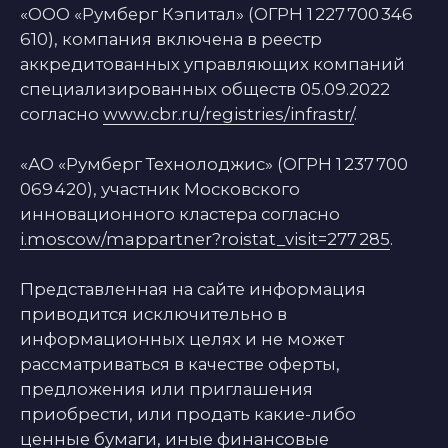
рекомендацией.
АО «Румберг Технолоджис» не несет
ответственности за возможные убытки в
случае совершения операций с
финансовыми инструментами,
упомянутыми на сайте, и не рекомендует
использовать указанную информацию в
качестве единственного источника
информации при принятии
инвестиционного решения.
АО «Румберг Технолоджис» прилагает
разумные усилия для получения
информации из надежных, по его мнению,
источников. Вместе с тем, АО «Румберг
Технолоджис» не делает никаких заверений
в отношении того, что информация или
оценки, содержащиеся на сайте, являются
достоверными, точными или полными.
Любая информация, представленная
на данном сайте, может быть изменена
в любое время без предварительного
уведомления пользователя.
АО «Румберг Технолоджис» является