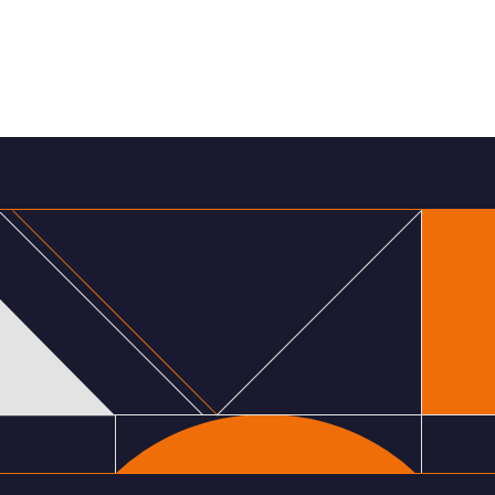
запуске-квант стратегий на базе ИПИФ, о
создании фондов в МФЦА Казахстана, а также о
запуске алго торговли и инвестиционных
фабрик на базе платформы СФО от Румберг
Кэпитал
Политика обработки файлов cookie
Политика в отношении обработки
персональных данных
Согласие на обработку персональных
данных
Если вы хотите связаться с PR или оставить
запрос — пишите на:
press@rumberg.ru
© 2024, АО «Румберг Технолоджис», 125 040,
г. Москва, вн.тер.г. Муниципальный округ
Беговой, пр-кт Ленинградский, д. 15, стр. 9,